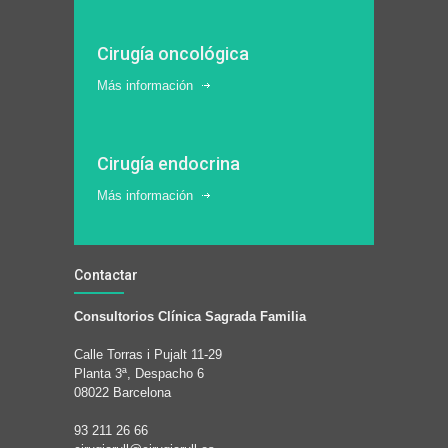
Cirugía oncológica
Más información
Cirugía endocrina
Más información
Contactar
Consultorios Clínica Sagrada Familia
Calle Torras i Pujalt 11-29
Planta 3ª, Despacho 6
08022 Barcelona
93 211 26 66