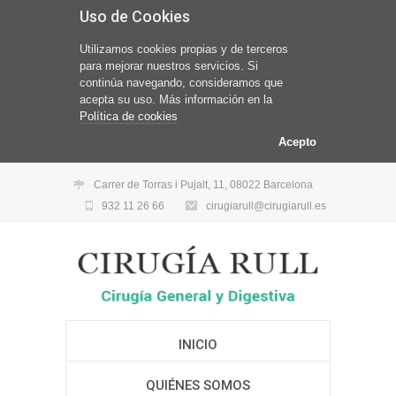
Uso de Cookies
Utilizamos cookies propias y de terceros
para mejorar nuestros servicios. Si
continúa navegando, consideramos que
acepta su uso. Más información en la
Política de cookies
Acepto
Carrer de Torras i Pujalt, 11, 08022 Barcelona
932 11 26 66
cirugiarull@cirugiarull.es
INICIO
QUIÉNES SOMOS