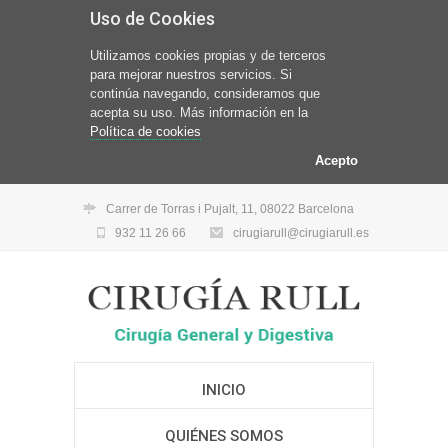
Uso de Cookies
Utilizamos cookies propias y de terceros
para mejorar nuestros servicios. Si
continúa navegando, consideramos que
acepta su uso. Más información en la
Política de cookies
Acepto
Carrer de Torras i Pujalt, 11, 08022 Barcelona
932 11 26 66
cirugiarull@cirugiarull.es
INICIO
QUIÉNES SOMOS