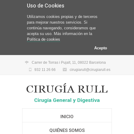
Uso de Cookies
Utilizamos cookies propias y de terceros
para mejorar nuestros servicios. Si
continúa navegando, consideramos que
acepta su uso. Más información en la
Política de cookies
Acepto
Carrer de Torras i Pujalt, 11, 08022 Barcelona
932 11 26 66
cirugiarull@cirugiarull.es
INICIO
QUIÉNES SOMOS